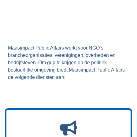
Diensten
Public Affairsplan
Issueanalyse
Stakeholderanalyse
Monitoring
Lobbyplan
Overige diensten
Maasimpact Public Affairs werkt voor NGO’s,
brancheorganisaties, verenigingen, overheden en
bedrijfsleven. Om grip te krijgen op de politiek-
bestuurlijke omgeving biedt
Maasimpact Public Affairs
de volgende diensten aan: